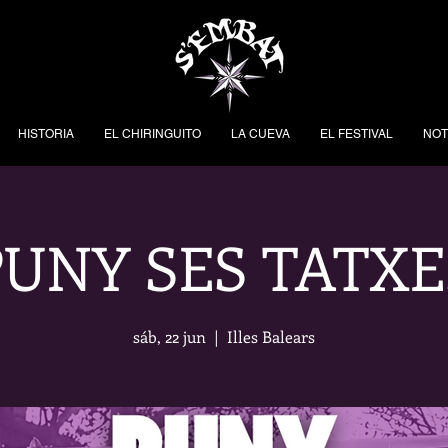
HISTORIA
EL CHIRINGUITO
LA CUEVA
EL FESTIVAL
NOT
PUNY SES TATXE
sáb, 22 jun
  |  
Illes Balears