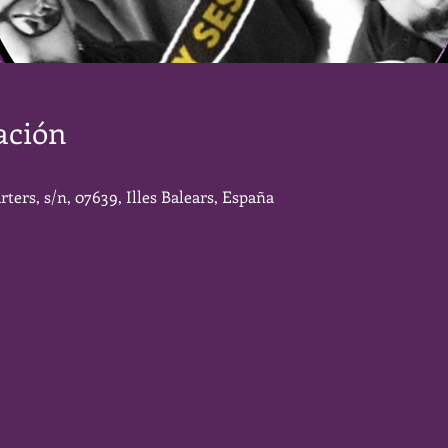
ación
rters, s/n, 07639, Illes Balears, España