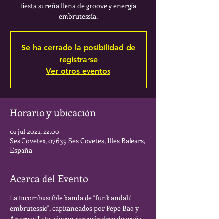
fiesta sureña llena de groove y energía
embrutessía.
Se ha cerrado la posibilidad de
registrarse
Ver otros eventos
Horario y ubicación
01 jul 2021, 22:00
Ses Covetes, 07639 Ses Covetes, Illes Balears,
España
Acerca del Evento
La incombustible banda de "funk andalú 
embrutessío", capitaneados por Pepe Bao y 
Andreas Lutz, siguen renovándose después 