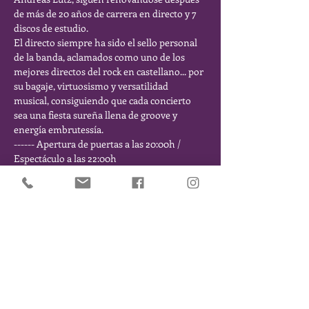
de más de 20 años de carrera en directo y 7 
discos de estudio.
El directo siempre ha sido el sello personal 
de la banda, aclamados como uno de los 
mejores directos del rock en castellano... por 
su bagaje, virtuosismo y versatilidad 
musical, consiguiendo que cada concierto 
sea una fiesta sureña llena de groove y 
energía embrutessía.
------ Apertura de puertas a las 20:00h / 
Espectáculo a las 22:00h
Comparte este Evento