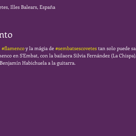
tes, Illes Balears, España
nto
 
#flamenco
 y la mágia de 
#sembatsescovetes
 tan solo puede sa
nco en S'Embat, con la bailaora Silvia Fernández (La Chispa), 
 Benjamín Habichuela a la guitarra.