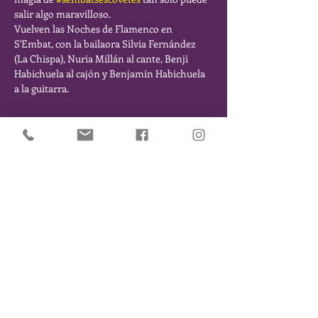
salir algo maravilloso.
Vuelven las Noches de Flamenco en 
S'Embat, con la bailaora Silvia Fernández 
(La Chispa), Nuria Millán al cante, Benji 
Habichuela al cajón y Benjamín Habichuela 
a la guitarra.
Comparte este Evento
SÉ DE LOS PRIMEROS EN ENTERARTE DE NUESTROS
EVENTOS Y NOVEDADES. DÉJANOS TU EMAIL Y TE
MANTENDREMOS INFORMADO/A
Suscribirse