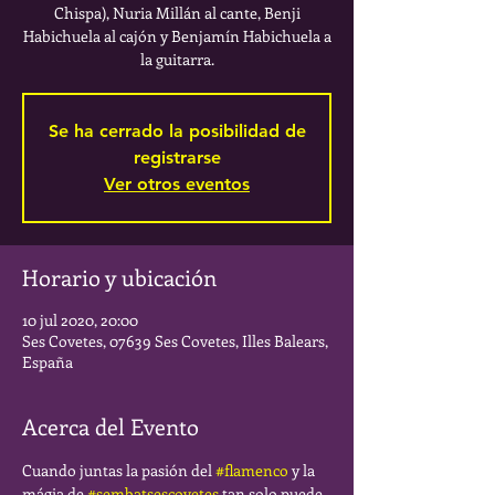
Chispa), Nuria Millán al cante, Benji
Habichuela al cajón y Benjamín Habichuela a
la guitarra.
Se ha cerrado la posibilidad de
registrarse
Ver otros eventos
Horario y ubicación
10 jul 2020, 20:00
Ses Covetes, 07639 Ses Covetes, Illes Balears,
España
Acerca del Evento
Cuando juntas la pasión del 
#flamenco
 y la 
mágia de 
#sembatsescovetes
 tan solo puede 