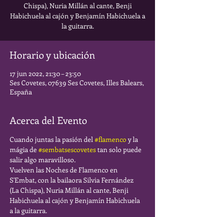
Chispa), Nuria Millán al cante, Benji
Habichuela al cajón y Benjamín Habichuela a
la guitarra.
Horario y ubicación
17 jun 2022, 21:30 – 23:50
Ses Covetes, 07639 Ses Covetes, Illes Balears,
España
Acerca del Evento
Cuando juntas la pasión del 
#flamenco
 y la 
mágia de 
#sembatsescovetes
 tan solo puede 
salir algo maravilloso.
Vuelven las Noches de Flamenco en 
S'Embat, con la bailaora Silvia Fernández 
(La Chispa), Nuria Millán al cante, Benji 
Habichuela al cajón y Benjamín Habichuela 
a la guitarra.