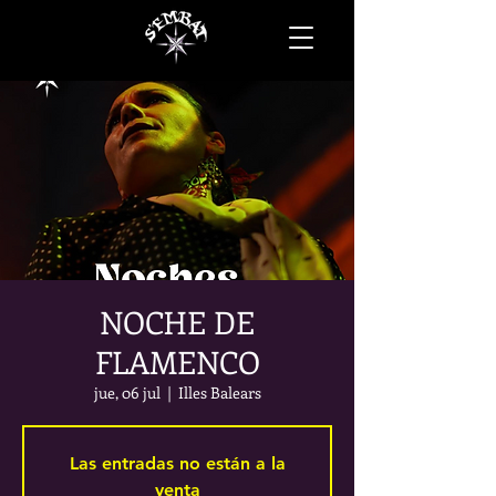
NOCHE DE
FLAMENCO
jue, 06 jul
  |  
Illes Balears
Las entradas no están a la
venta