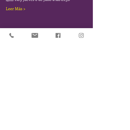
Leer Más >
Comparte este Evento
SÉ DE LOS PRIMEROS EN ENTERARTE DE NUESTROS
EVENTOS Y NOVEDADES. DÉJANOS TU EMAIL Y TE
MANTENDREMOS INFORMADO/A
Suscribirse
Menú
|
Agenda
|
Reservas
Inicio
|
Eventos
|
Historia
|
El chiringuito
|
La
cueva
|
El festival
|
Noticias
|
Contacto