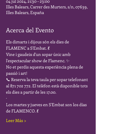
04 jul 2024, 21:30 – 23:00
Illes Balears, Carrer des Murters, s/n, 07639,
Illes Balears, España
Acerca del Evento
Els dimarts i dijous són els dies de 
FLAMENC a S'Embat. 💃
Vine i gaudeix d'un sopar únic amb 
l'espectacular show de Flamenc. ✨
No et perdis aquesta experiència plena de 
passió i art!
📞 Reserva la teva taula per sopar telefonant 
al 871 702 772. El telèfon està disponible tots 
els dies a partir de les 17.00.
·
Los martes y jueves en S'Embat son los días 
de FLAMENCO. 💃
Leer Más >