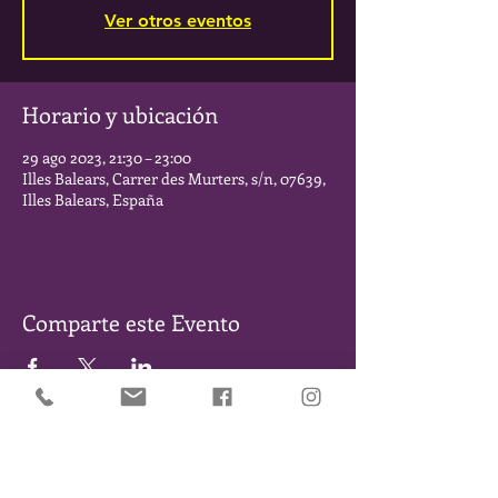
Ver otros eventos
Horario y ubicación
29 ago 2023, 21:30 – 23:00
Illes Balears, Carrer des Murters, s/n, 07639,
Illes Balears, España
Comparte este Evento
SÉ DE LOS PRIMEROS EN ENTERARTE DE NUESTROS
EVENTOS Y NOVEDADES. DÉJANOS TU EMAIL Y TE
MANTENDREMOS INFORMADO/A