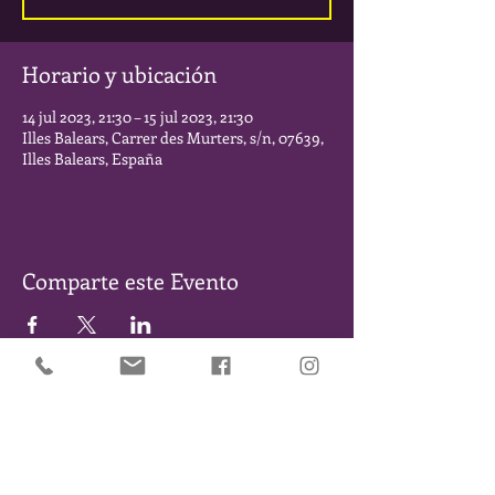
Horario y ubicación
14 jul 2023, 21:30 – 15 jul 2023, 21:30
Illes Balears, Carrer des Murters, s/n, 07639,
Illes Balears, España
Comparte este Evento
SÉ DE LOS PRIMEROS EN ENTERARTE DE NUESTROS
EVENTOS Y NOVEDADES. DÉJANOS TU EMAIL Y TE
MANTENDREMOS INFORMADO/A