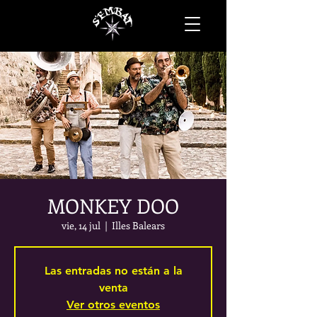
MONKEY DOO
vie, 14 jul
  |  
Illes Balears
Las entradas no están a la
venta
Ver otros eventos