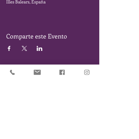
Illes Balears, España
Comparte este Evento
SÉ DE LOS PRIMEROS EN ENTERARTE DE NUESTROS
EVENTOS Y NOVEDADES. DÉJANOS TU EMAIL Y TE
MANTENDREMOS INFORMADO/A
Suscribirse
Menú
|
Agenda
|
Reservas
Inicio
|
Eventos
|
Historia
|
El chiringuito
|
La
cueva
|
El festival
|
Noticias
|
Contacto