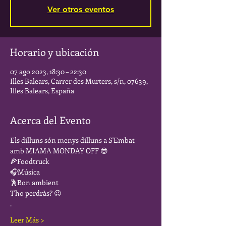
Ver otros eventos
Horario y ubicación
07 ago 2023, 18:30 – 22:30
Illes Balears, Carrer des Murters, s/n, 07639,
Illes Balears, España
Acerca del Evento
Els dilluns són menys dilluns a S'Embat 
amb MIΛMΛ MONDAY OFF 😎
🍕Foodtruck
🎧Música
🕺Bon ambient
T'ho perdràs? 😉
.
Leer Más >