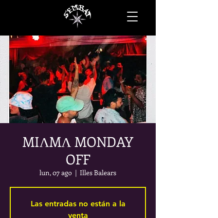
MIΛMΛ MONDAY
OFF
lun, 07 ago
  |  
Illes Balears
Las entradas no están a la
venta