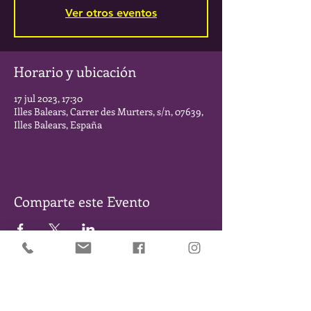
Ver otros eventos
Horario y ubicación
17 jul 2023, 17:30
Illes Balears, Carrer des Murters, s/n, 07639,
Illes Balears, España
Comparte este Evento
SÉ DE LOS PRIMEROS EN ENTERARTE DE NUESTROS
EVENTOS Y NOVEDADES. DÉJANOS TU EMAIL Y TE
MANTENDREMOS INFORMADO/A