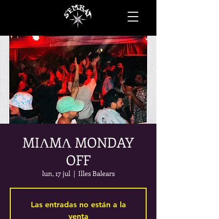
MIΛMΛ MONDAY
OFF
lun, 17 jul
  |  
Illes Balears
Las entradas no están a la
venta