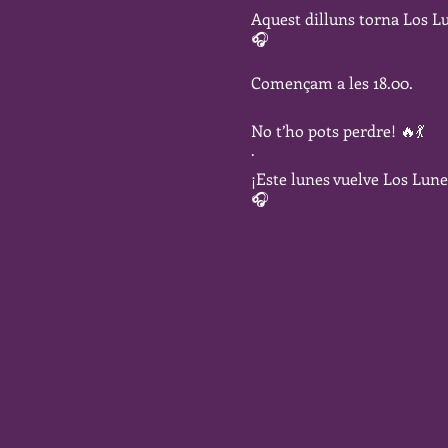
Aquest dilluns torna Los Lu
🎧
Començam a les 18.00.
No t’ho pots perdre! 🔥💃
·
¡Este lunes vuelve Los Lune
🎧
Empezamos a las 18:00.
¡No te lo puedes perder! 🔥