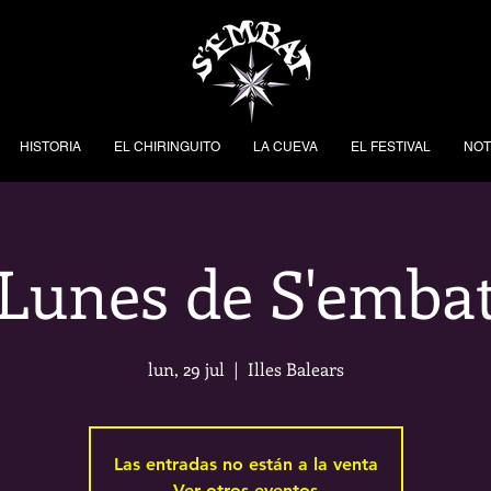
HISTORIA
EL CHIRINGUITO
LA CUEVA
EL FESTIVAL
NOT
Lunes de S'emba
lun, 29 jul
  |  
Illes Balears
Las entradas no están a la venta
Ver otros eventos