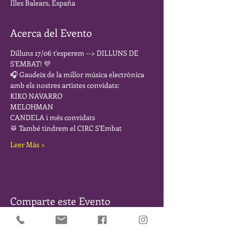
Illes Balears, España
Acerca del Evento
Dilluns 17/06 t'esperem --> DILLUNS DE 
S'EMBAT! 💜  
🎧 Gaudeix de la millor música electrònica 
amb els nostres artistes convidats:  
KIKO NAVARRO 
MELOHMAN 
CANDELA i més convidats 
🥁 També tindrem el CIRC S'Embat  
Leer Más >
Comparte este Evento