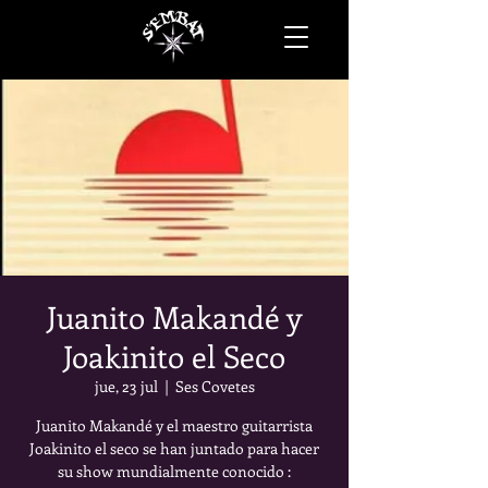
Juanito Makandé y
Joakinito el Seco
jue, 23 jul
  |  
Ses Covetes
Juanito Makandé y el maestro guitarrista
Joakinito el seco se han juntado para hacer
su show mundialmente conocido :