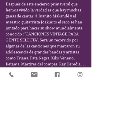
Después de este encierro primaveral que 
hemos vivido la verdad es que hay muchas 
ganas de cantar!!!  Juanito Makandé y el 
maestro guitarrista Joakinito el seco se han 
juntado para hacer su show mundialmente 
conocido : "CANCIONES VINTAGE PARA 
GENTE SELECTA". Será un recorrido por 
algunas de las canciones que marcaron su 
adolescencia de grandes bandas y artistas 
como Triana, Pata Negra, Kiko Veneno, 
Ketama, Mártires del compás, Ray Heredia . . .
Comparte este Evento