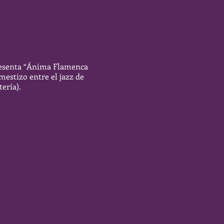
presenta “Ánima Flamenca
mestizo entre el jazz de
ería).