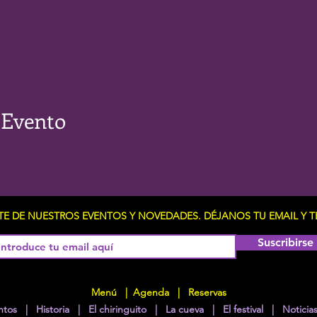
 Evento
RTE DE NUESTROS EVENTOS Y NOVEDADES. DÉJANOS TU EMAIL 
Suscribirse
Menú
|
Agenda
|
Reservas
ntos
|
Historia
|
El chiringuito
|
La cueva
|
El festival
|
Noticia