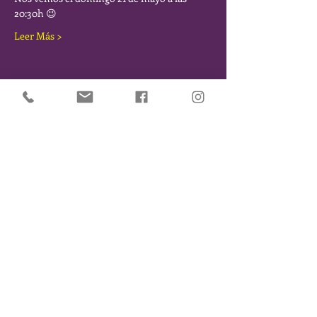
20:30h 😉
Leer Más >
Comparte este Evento
SÉ DE LOS PRIMEROS EN ENTERARTE DE NUESTROS
EVENTOS Y NOVEDADES. DÉJANOS TU EMAIL Y TE
MANTENDREMOS INFORMADO/A
Suscribirse
Menú
|
Agenda
|
Reservas