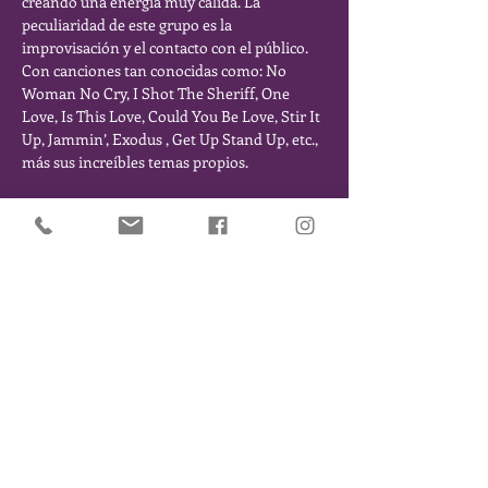
creando una energía muy cálida. La 
peculiaridad de este grupo es la 
improvisación y el contacto con el público. 
Con canciones tan conocidas como: No 
Woman No Cry, I Shot The Sheriff, One 
Love, Is This Love, Could You Be Love, Stir It 
Up, Jammin’, Exodus , Get Up Stand Up, etc., 
más sus increíbles temas propios.
Comparte este Evento
SÉ DE LOS PRIMEROS EN ENTERARTE DE NUESTROS
EVENTOS Y NOVEDADES. DÉJANOS TU EMAIL Y TE
MANTENDREMOS INFORMADO/A