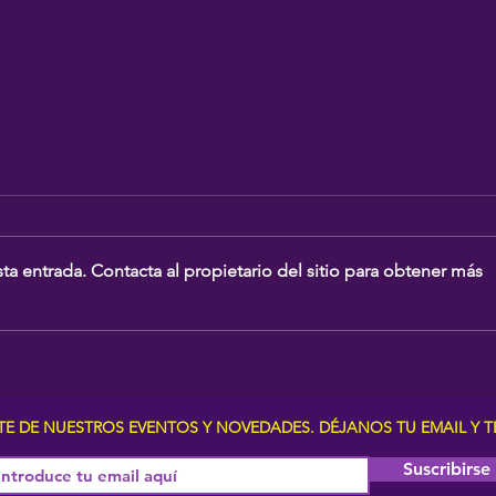
ta entrada. Contacta al propietario del sitio para obtener más
da
‘La Mari’ embruja con su voz
Hor
al público en Ses Covetes
de 
Tr
RTE DE NUESTROS EVENTOS Y NOVEDADES. DÉJANOS TU EMAIL 
Suscribirse