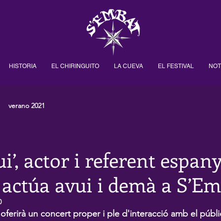
HISTORIA
EL CHIRINGUITO
LA CUEVA
EL FESTIVAL
NOT
verano 2021
i’, actor i referent espany
 actúa avui i demà a S’E
0
oferirà un concert proper i ple d'interacció amb el públi