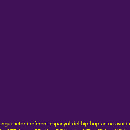
-langui-actor-i-referent-espanyol-del-hip-hop-actua-avui