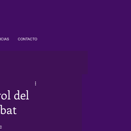
ICIAS
CONTACTO
ol del
mbat
c