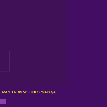
a y media de música y arte
la mano de Zenet en Es
enc
Y TE MANTENDREMOS INFORMADO/A