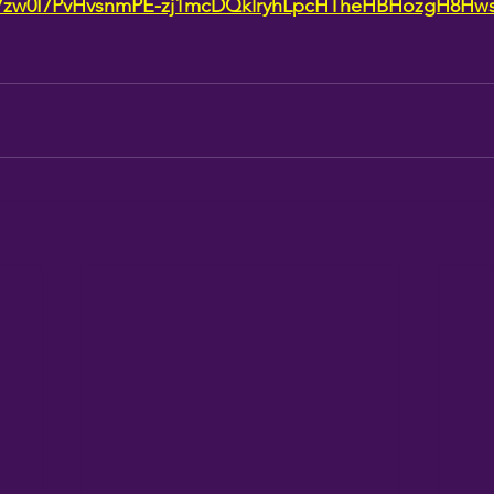
n7zw0I7PvHvsnmPE-zj1mcDQklryhLpcHTheHBHozgH8Hw