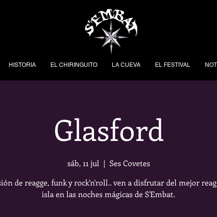
HISTORIA
EL CHIRINGUITO
LA CUEVA
EL FESTIVAL
NOT
Glasford
sáb, 11 jul
  |  
Ses Covetes
ión de reagge, funk y rock'n'roll.. ven a disfrutar del mejor reag
isla en las noches mágicas de S'Embat.